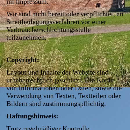
im Impressum.
Wir sind nicht bereit oder verpflichtet, an
Streitbeilegungsverfahren vor einer
Verbraucherschlichtungsstelle
teilzunehmen.
Copyright:
Layout und Inhalte der Website sind
urheberrechtlich geschützt. Die Kopie
von Informationen oder Daten, sowie die
Verwendung von Texten, Textteilen oder
Bildern sind zustimmungspflichtig.
Haftungshinweis:
Trotz regelmäßiger Kontrolle