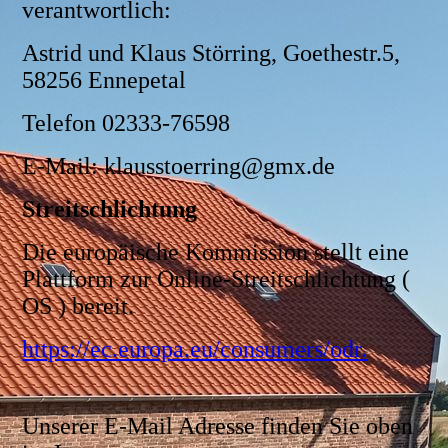
verantwortlich:
Astrid und Klaus Störring, Goethestr.5,
58256 Ennepetal
Telefon 02333-76598
E-Mail: klausstoerring@gmx.de
Streitschlichtung
Die europäisch
e Kommission stellt eine
Plattform zur Online-Streitschlichtung (
OS ) bereit.
https://ec.europa.eu/consumers/odr.
Unserer E-Mail Adresse finden Sie oben